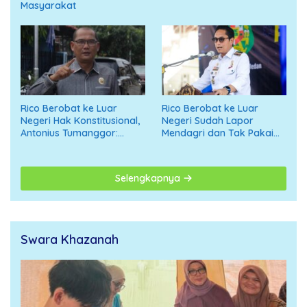
Masyarakat
Rico Berobat ke Luar
Rico Berobat ke Luar
Negeri Hak Konstitusional,
Negeri Sudah Lapor
Antonius Tumanggor:
Mendagri dan Tak Pakai
Jangan Digiring ke Opini
APBD
Negatif
Selengkapnya
Swara Khazanah