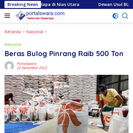
Langsung
i Kelapa di Nias Utara
Breaking News
Dewan Usul BUMD Sumut Kelola 
ke
konten
Beranda
Nasional
Nasional
Beras Bulog Pinrang Raib 500 Ton
Portalswara
22 November 2022