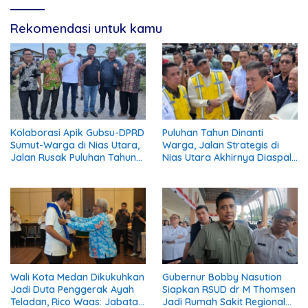
Rekomendasi untuk kamu
Kolaborasi Apik Gubsu-DPRD
Puluhan Tahun Dinanti
Sumut-Warga di Nias Utara,
Warga, Jalan Strategis di
Jalan Rusak Puluhan Tahun
Nias Utara Akhirnya Diaspal
Akhirnya Diperbaiki
Era Gubernur Bobby
Wali Kota Medan Dikukuhkan
Gubernur Bobby Nasution
Jadi Duta Penggerak Ayah
Siapkan RSUD dr M Thomsen
Teladan, Rico Waas: Jabatan
Jadi Rumah Sakit Regional