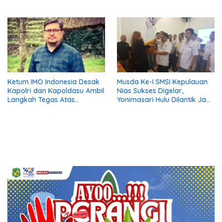
Tertinggi Pria Dalam
Kepulauan Nias
Keluarga
Ketum IMO Indonesia Desak
Musda Ke-I SMSI Kepulauan
Kapolri dan Kapoldasu Ambil
Nias Sukses Digelar,
Langkah Tegas Atas
Yonimasari Hulu Dilantik Jadi
Gugatan Arjoni
Ketua Masa Bakti 2026-2029