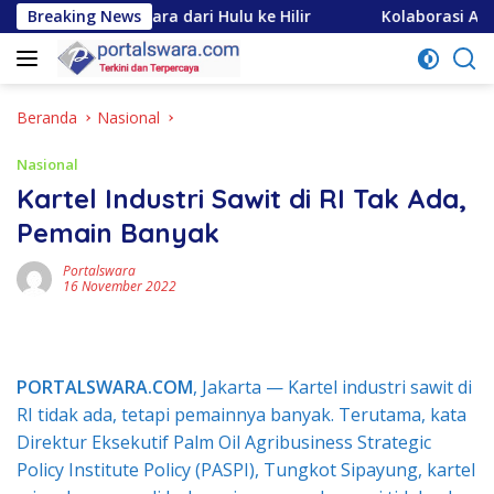
Langsung
as Utara dari Hulu ke Hilir
Breaking News
Kolaborasi Apik Gubsu-DPR
ke
konten
Beranda
Nasional
Nasional
Kartel Industri Sawit di RI Tak Ada,
Pemain Banyak
Portalswara
16 November 2022
PORTALSWARA.COM
, Jakarta — Kartel industri sawit di
RI tidak ada, tetapi pemainnya banyak. Terutama, kata
Direktur Eksekutif Palm Oil Agribusiness Strategic
Policy Institute Policy (PASPI), Tungkot Sipayung, kartel