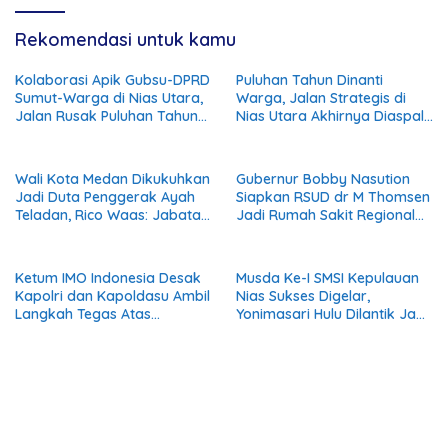
Rekomendasi untuk kamu
Kolaborasi Apik Gubsu-DPRD
Puluhan Tahun Dinanti
Sumut-Warga di Nias Utara,
Warga, Jalan Strategis di
Jalan Rusak Puluhan Tahun
Nias Utara Akhirnya Diaspal
Akhirnya Diperbaiki
Era Gubernur Bobby
Wali Kota Medan Dikukuhkan
Gubernur Bobby Nasution
Jadi Duta Penggerak Ayah
Siapkan RSUD dr M Thomsen
Teladan, Rico Waas: Jabatan
Jadi Rumah Sakit Regional
Tertinggi Pria Dalam
Kepulauan Nias
Keluarga
Ketum IMO Indonesia Desak
Musda Ke-I SMSI Kepulauan
Kapolri dan Kapoldasu Ambil
Nias Sukses Digelar,
Langkah Tegas Atas
Yonimasari Hulu Dilantik Jadi
Gugatan Arjoni
Ketua Masa Bakti 2026-2029