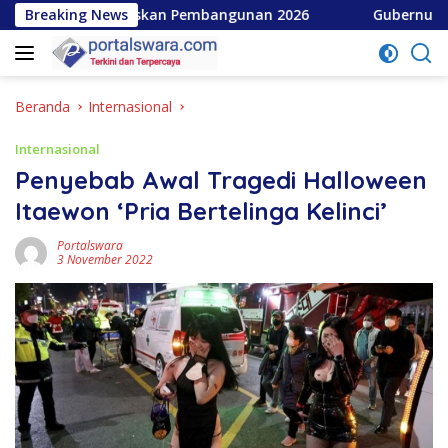
Langsung
n Prioritaskan Pembangunan 2026
Breaking News
Gubernur Bobby Nasut
ke
konten
Beranda
Internasional
Internasional
Penyebab Awal Tragedi Halloween
Itaewon ‘Pria Bertelinga Kelinci’
Portalswara
3 November 2022