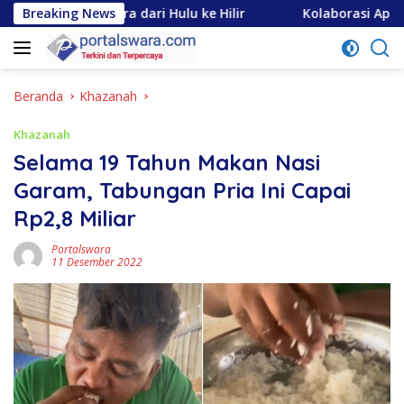
Langsung
tara dari Hulu ke Hilir
Breaking News
Kolaborasi Apik Gubsu-DPRD S
ke
konten
Beranda
Khazanah
Khazanah
Selama 19 Tahun Makan Nasi
Garam, Tabungan Pria Ini Capai
Rp2,8 Miliar
Portalswara
11 Desember 2022