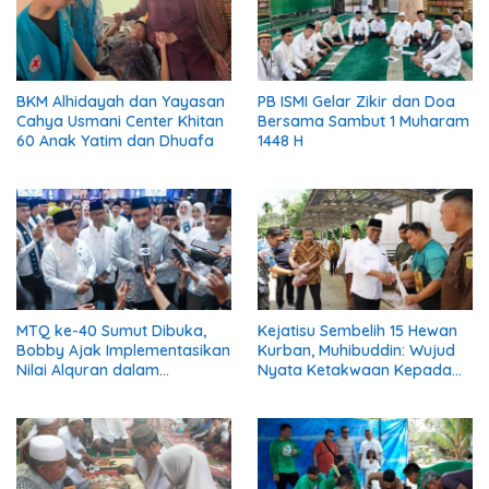
BKM Alhidayah dan Yayasan
PB ISMI Gelar Zikir dan Doa
Cahya Usmani Center Khitan
Bersama Sambut 1 Muharam
60 Anak Yatim dan Dhuafa
1448 H
MTQ ke-40 Sumut Dibuka,
Kejatisu Sembelih 15 Hewan
Bobby Ajak Implementasikan
Kurban, Muhibuddin: Wujud
Nilai Alquran dalam
Nyata Ketakwaan Kepada
Pembangunan
Allah SWT