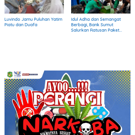
Luvindo Jamu Puluhan Yatim
Idul Adha dan Semangat
Piatu dan Duafa
Berbagi, Bank Sumut
Salurkan Ratusan Paket
Daging Kurban untuk
Masyarakat