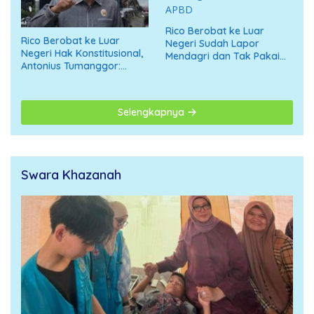
Rico Berobat ke Luar
Rico Berobat ke Luar
Negeri Sudah Lapor
Negeri Hak Konstitusional,
Mendagri dan Tak Pakai
Antonius Tumanggor:
APBD
Jangan Digiring ke Opini
Negatif
Selengkapnya
Swara Khazanah