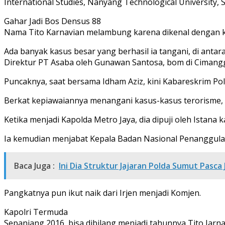
International Studies, Nanyang Technological University, 
Gahar Jadi Bos Densus 88
Nama Tito Karnavian melambung karena dikenal dengan 
Ada banyak kasus besar yang berhasil ia tangani, di ant
Direktur PT Asaba oleh Gunawan Santosa, bom di Cimanggis
Puncaknya, saat bersama Idham Aziz, kini Kabareskrim Pol
Berkat kepiawaiannya menangani kasus-kasus terorisme, T
Ketika menjadi Kapolda Metro Jaya, dia dipuji oleh Istan
Ia kemudian menjabat Kepala Badan Nasional Penanggula
Baca Juga :
Ini Dia Struktur Jajaran Polda Sumut Pasca
Pangkatnya pun ikut naik dari Irjen menjadi Komjen.
Kapolri Termuda
Sepanjang 2016, bisa dibilang menjadi tahunnya Tito Jarna