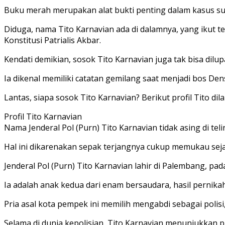
Buku merah merupakan alat bukti penting dalam kasus s
Diduga, nama Tito Karnavian ada di dalamnya, yang ikut
Konstitusi Patrialis Akbar.
Kendati demikian, sosok Tito Karnavian juga tak bisa dil
Ia dikenal memiliki catatan gemilang saat menjadi bos Den
Lantas, siapa sosok Tito Karnavian? Berikut profil Tito dila
Profil Tito Karnavian
Nama Jenderal Pol (Purn) Tito Karnavian tidak asing di tel
Hal ini dikarenakan sepak terjangnya cukup memukau sej
Jenderal Pol (Purn) Tito Karnavian lahir di Palembang, pad
Ia adalah anak kedua dari enam bersaudara, hasil perni
Pria asal kota pempek ini memilih mengabdi sebagai pol
Selama di dunia kepolisian, Tito Karnavian menunjukkan 