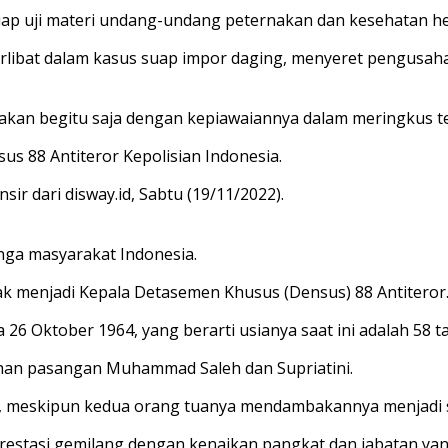
uap uji materi undang-undang peternakan dan kesehatan h
 terlibat dalam kasus suap impor daging, menyeret pengu
upakan begitu saja dengan kepiawaiannya dalam meringkus te
sus 88 Antiteror Kepolisian Indonesia.
nsir dari disway.id, Sabtu (19/11/2022).
inga masyarakat Indonesia.
ak menjadi Kepala Detasemen Khusus (Densus) 88 Antiteror
a 26 Oktober 1964, yang berarti usianya saat ini adalah 58 t
kahan pasangan Muhammad Saleh dan Supriatini.
isi, meskipun kedua orang tuanya mendambakannya menjadi 
prestasi gemilang dengan kenaikan pangkat dan jabatan ya