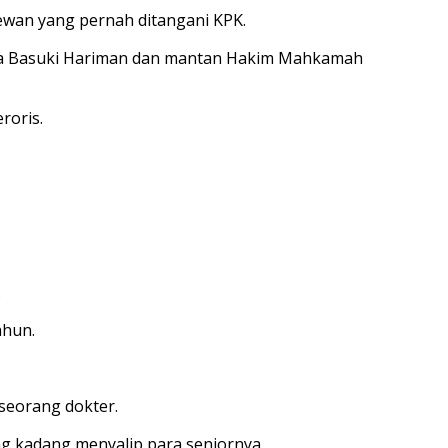
ewan yang pernah ditangani KPK.
saha Basuki Hariman dan mantan Hakim Mahkamah
roris.
.
ahun.
seorang dokter.
ng kadang menyalip para seniornya.