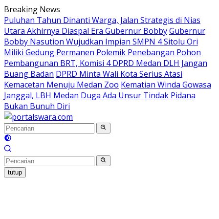
Langsung
Breaking News
ke
Puluhan Tahun Dinanti Warga, Jalan Strategis di Nias
konten
Utara Akhirnya Diaspal Era Gubernur Bobby
Gubernur
Bobby Nasution Wujudkan Impian SMPN 4 Sitolu Ori
Miliki Gedung Permanen
Polemik Penebangan Pohon
Pembangunan BRT, Komisi 4 DPRD Medan DLH Jangan
Buang Badan
DPRD Minta Wali Kota Serius Atasi
Kemacetan Menuju Medan Zoo
Kematian Winda Gowasa
Janggal, LBH Medan Duga Ada Unsur Tindak Pidana
Bukan Bunuh Diri
tutup