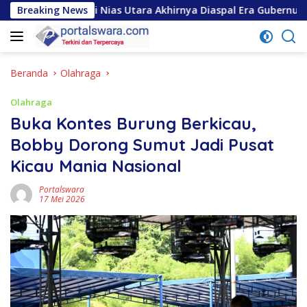
Langsung
Strategis di Nias Utara Akhirnya Diaspal Era Gubernur Bobby
Breaking News
ke
konten
Beranda
Olahraga
Olahraga
Buka Kontes Burung Berkicau,
Bobby Dorong Sumut Jadi Pusat
Kicau Mania Nasional
Portalswara
17 Mei 2026