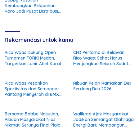
Kembangkan Pelabuhan
Roro Jadi Pusat Distribusi
Logistik di Kepulauan Nias
Rekomendasi untuk kamu
Rico Waas Dukung Open
CFD Pertama di Belawan,
Turnamen FORKI Medan,
Rico Waas: Sehat Harus
Targetkan Lahir Atlet Karate
Menjangkau Seluruh Sudut
Muda
Kota Medan
Rico Waas Pesankan
Ribuan Pelari Ramaikan Deli
Sportivitas dan Semangat
Serdang Run 2026
Pantang Menyerah di BMX
Drag Bike 2026
Bersama Bobby Nasution,
Walikota Ajak Masyarakat
Ribuan Masyarakat Nias
Jadikan Semangat Olahraga
Nikmati Serunya Final Piala
Energi Baru Membangun
Dunia 2026
Kota Medan