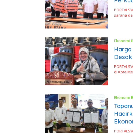
Perku
PORTALSWA
sarana da
Ekonomi B
Harga 
Desak
PORTALSWA
di Kota M
Ekonomi B
Tapanu
Hadir
Ekonom
PORTALSWA