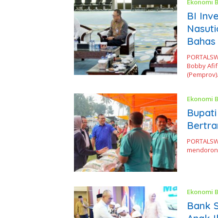
Ekonomi B
BI Inv
Nasuti
Bahas 
PORTALSW
Bobby Afi
(Pemprov
Ekonomi B
Bupati
Bertra
PORTALSWA
mendorong
Ekonomi B
Bank S