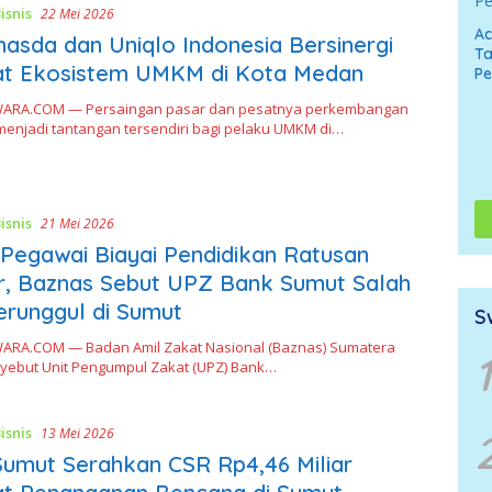
isnis
22 Mei 2026
A
asda dan Uniqlo Indonesia Bersinergi
Ta
at Ekosistem UMKM di Kota Medan
P
ARA.COM — Persaingan pasar dan pesatnya perkembangan
menjadi tantangan tersendiri bagi pelaku UMKM di…
isnis
21 Mei 2026
Pegawai Biayai Pendidikan Ratusan
r, Baznas Sebut UPZ Bank Sumut Salah
erunggul di Sumut
S
RA.COM — Badan Amil Zakat Nasional (Baznas) Sumatera
1
yebut Unit Pengumpul Zakat (UPZ) Bank…
isnis
13 Mei 2026
umut Serahkan CSR Rp4,46 Miliar