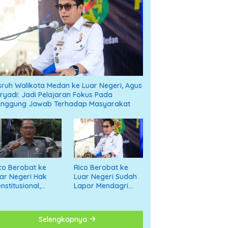
sruh Walikota Medan ke Luar Negeri, Agus
ryadi: Jadi Pelajaran Fokus Pada
anggung Jawab Terhadap Masyarakat
co Berobat ke
Rico Berobat ke
ar Negeri Hak
Luar Negeri Sudah
nstitusional,
Lapor Mendagri
tonius
dan Tak Pakai APBD
umanggor: Jangan
giring ke Opini
Selengkapnya
gatif