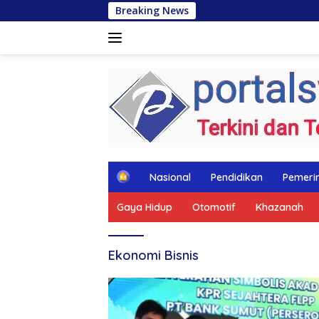
Langsung
Breaking News
Komis
ke
konten
tutup
H
Nasional
Pendidikan
Pemeri
o
m
Gaya Hidup
Otomotif
Khazanah
e
Ekonomi Bisnis