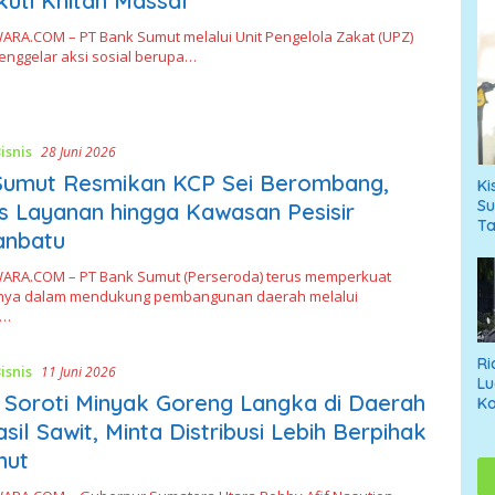
kuti Khitan Massal
RA.COM – PT Bank Sumut melalui Unit Pengelola Zakat (UPZ)
enggelar aksi sosial berupa…
isnis
28 Juni 2026
Sumut Resmikan KCP Sei Berombang,
Ki
Su
s Layanan hingga Kawasan Pesisir
T
anbatu
RA.COM – PT Bank Sumut (Perseroda) terus memperkuat
nya dalam mendukung pembangunan daerah melalui
n…
Ri
isnis
11 Juni 2026
Lu
Soroti Minyak Goreng Langka di Daerah
Ko
An
sil Sawit, Minta Distribusi Lebih Berpihak
T
mut
Di
Ne