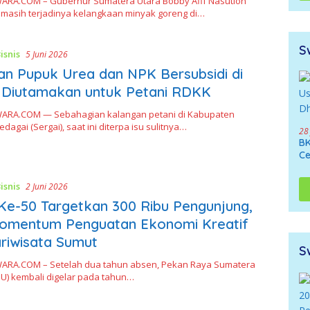
RA.COM – Gubernur Sumatera Utara Bobby Afif Nasution
 masih terjadinya kelangkaan minyak goreng di…
S
isnis
5 Juni 2026
n Pupuk Urea dan NPK Bersubsidi di
 Diutamakan untuk Petani RDKK
RA.COM — Sebahagian kalangan petani di Kabupaten
dagai (Sergai), saat ini diterpa isu sulitnya…
28
BK
Ce
isnis
2 Juni 2026
e-50 Targetkan 300 Ribu Pengunjung,
Momentum Penguatan Ekonomi Kreatif
riwisata Sumut
S
RA.COM – Setelah dua tahun absen, Pekan Raya Sumatera
SU) kembali digelar pada tahun…