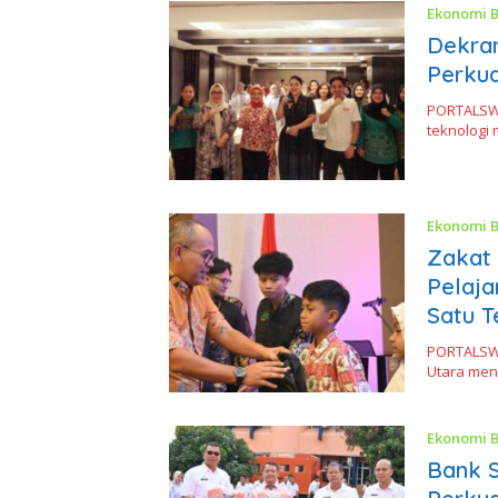
Ekonomi B
Dekran
Perku
PORTALSW
teknologi 
Ekonomi B
Zakat 
Pelaja
Satu T
PORTALSWA
Utara men
Ekonomi B
Bank S