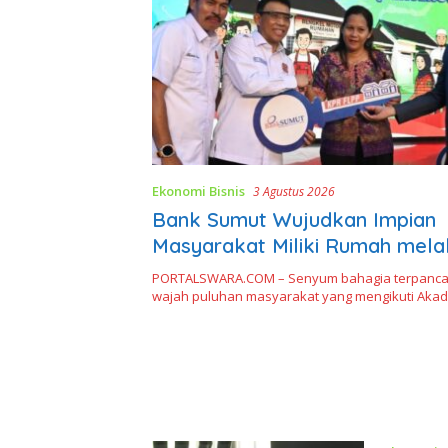
Ekonomi Bisnis
3 Agustus 2026
Bank Sumut Wujudkan Impian
Masyarakat Miliki Rumah mela
Massal KPR Sejahtera FLPP
PORTALSWARA.COM – Senyum bahagia terpancar 
wajah puluhan masyarakat yang mengikuti Akad