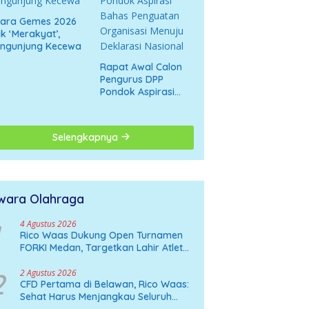
cara Gemes 2026
k ‘Merakyat’,
engunjung Kecewa
Rapat Awal Calon
Pengurus DPP
Pondok Aspirasi
Bahas Penguatan
Organisasi Menuju
Deklarasi Nasional
Selengkapnya
wara Olahraga
4 Agustus 2026
Rico Waas Dukung Open Turnamen
FORKI Medan, Targetkan Lahir Atlet
Karate Muda
2
2 Agustus 2026
CFD Pertama di Belawan, Rico Waas:
Sehat Harus Menjangkau Seluruh
Sudut Kota Medan