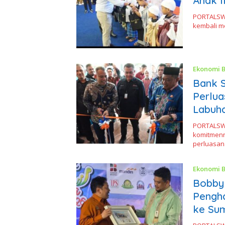
Anak I
PORTALSWA
kembali m
Ekonomi B
Bank 
Perlua
Labuh
PORTALSWA
komitmen
perluasa
Ekonomi B
Bobby 
Pengha
ke Su