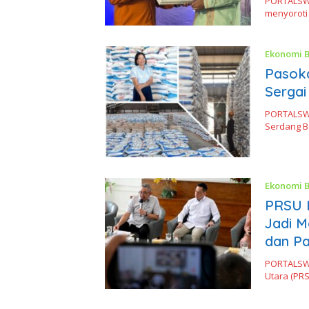
PORTALSWA
menyoroti
Ekonomi B
Pasoka
Sergai
PORTALSWA
Serdang Be
Ekonomi B
PRSU K
Jadi 
dan Pa
PORTALSWA
Utara (PR