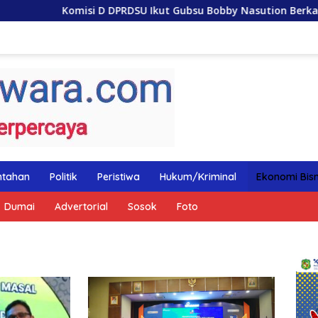
i D DPRDSU Ikut Gubsu Bobby Nasution Berkantor di Nias
ntahan
Politik
Peristiwa
Hukum/Kriminal
Ekonomi Bisn
Dumai
Advertorial
Sosok
Foto