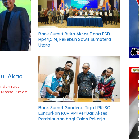
Bank Sumut Buka Akses Dana PSR
Rp44,5 M, Pekebun Sawit Sumatera
Utara
lui Akad
dari raut
 Massal Kredit…
Bank Sumut Gandeng Tiga LPK-SO
Luncurkan KUR PMI Perluas Akses
Pembiayaan bagi Calon Pekerja
Migran Indonesia