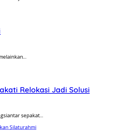
i
 melainkan…
ati Relokasi Jadi Solusi
gsiantar sepakat…