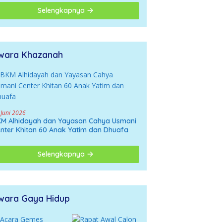
giring ke Opini
Selengkapnya
gatif
wara Khazanah
 Juni 2026
M Alhidayah dan Yayasan Cahya Usmani
nter Khitan 60 Anak Yatim dan Dhuafa
Selengkapnya
wara Gaya Hidup