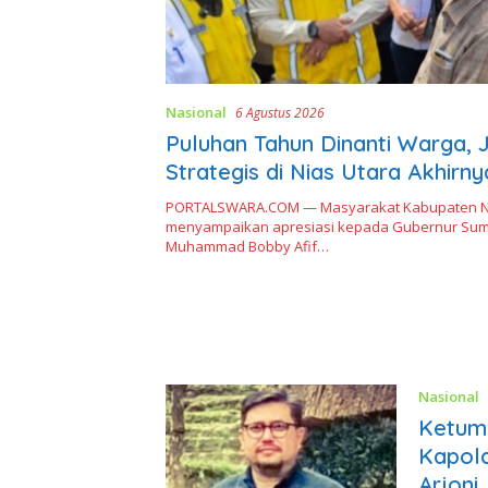
Nasional
6 Agustus 2026
Puluhan Tahun Dinanti Warga, 
Strategis di Nias Utara Akhirny
Era Gubernur Bobby
PORTALSWARA.COM — Masyarakat Kabupaten Ni
menyampaikan apresiasi kepada Gubernur Sum
Muhammad Bobby Afif…
Nasional
Ketum 
Kapold
Arjoni