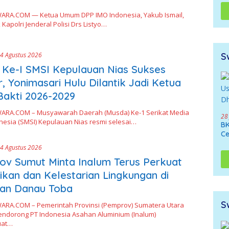
Di
Ne
RA.COM — Ketua Umum DPP IMO Indonesia, Yakub Ismail,
apolri Jenderal Polisi Drs Listyo…
4 Agustus 2026
S
Ke-I SMSI Kepulauan Nias Sukses
r, Yonimasari Hulu Dilantik Jadi Ketua
akti 2026-2029
RA.COM – Musyawarah Daerah (Musda) Ke-1 Serikat Media
28
nesia (SMSI) Kepulauan Nias resmi selesai…
BK
Ce
4 Agustus 2026
v Sumut Minta Inalum Terus Perkuat
ikan dan Kelestarian Lingkungan di
an Danau Toba
S
RA.COM – Pemerintah Provinsi (Pemprov) Sumatera Utara
endorong PT Indonesia Asahan Aluminium (Inalum)
uat…