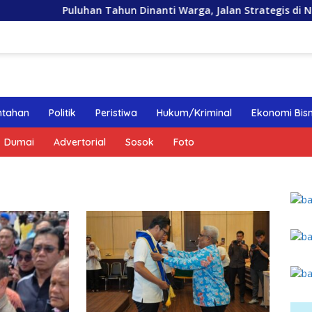
Puluhan Tahun Dinanti Warga, Jalan Strategis di Nias Utara Ak
ntahan
Politik
Peristiwa
Hukum/Kriminal
Ekonomi Bisn
Dumai
Advertorial
Sosok
Foto