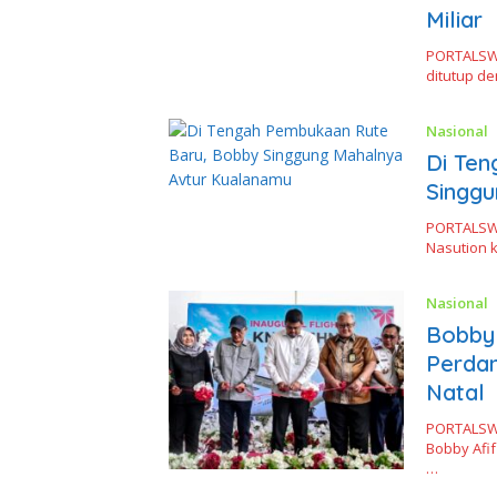
Miliar
PORTALSWA
ditutup d
Nasional
Di Te
Singg
PORTALSW
Nasution k
Nasional
Bobby
Perdan
Natal
PORTALSW
Bobby Afi
…