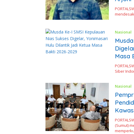
PORTALSWA
mendesak K
Nasional
Musda 
Digela
Masa B
PORTALSWA
Siber Indo
Nasional
Pempro
Pendid
Kawas
PORTALSWA
(Sumut) m
memperk