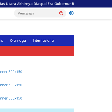
hirnya Diaspal Era Gubernur Bobby
Gubernur Bobby Nasu
tutup
is
Olahraga
Internasional