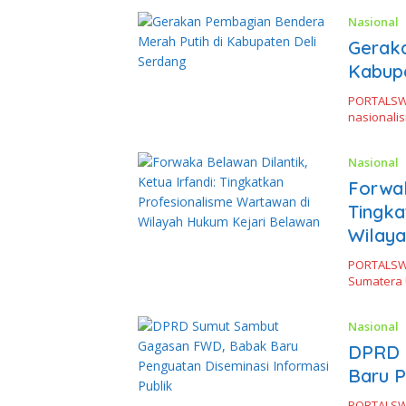
Nasional
Geraka
Kabupa
PORTALSW
nasionali
Nasional
Forwak
Tingka
Wilaya
PORTALSW
Sumatera 
Nasional
DPRD 
Baru P
PORTALSW