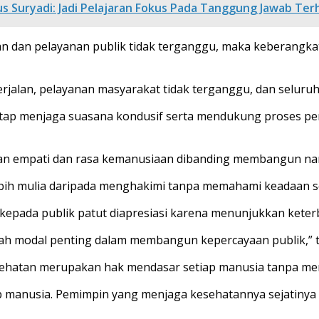
us Suryadi: Jadi Pelajaran Fokus Pada Tanggung Jawab Te
n dan pelayanan publik tidak terganggu, maka keberangka
rjalan, pelayanan masyarakat tidak terganggu, dan seluruh 
tap menjaga suasana kondusif serta mendukung proses pe
n empati dan rasa kemanusiaan dibanding membangun nara
ebih mulia daripada menghakimi tanpa memahami keadaan s
s kepada publik patut diapresiasi karena menunjukkan ket
ah modal penting dalam membangun kepercayaan publik,” t
ehatan merupakan hak mendasar setiap manusia tanpa mem
p manusia. Pemimpin yang menjaga kesehatannya sejatiny