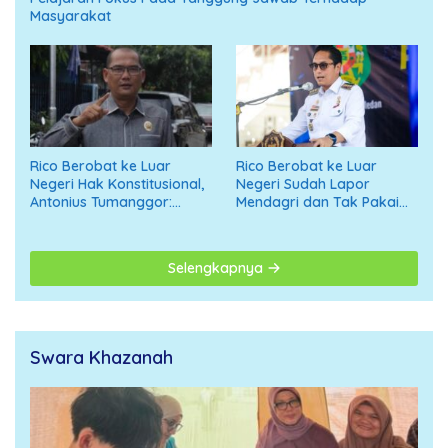
Masyarakat
Rico Berobat ke Luar
Rico Berobat ke Luar
Negeri Hak Konstitusional,
Negeri Sudah Lapor
Antonius Tumanggor:
Mendagri dan Tak Pakai
Jangan Digiring ke Opini
APBD
Negatif
Selengkapnya
Swara Khazanah