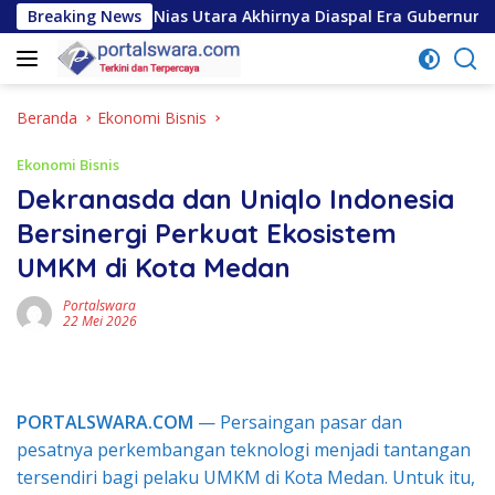
Langsung
gis di Nias Utara Akhirnya Diaspal Era Gubernur Bobby
Breaking News
ke
konten
Beranda
Ekonomi Bisnis
Ekonomi Bisnis
Dekranasda dan Uniqlo Indonesia
Bersinergi Perkuat Ekosistem
UMKM di Kota Medan
Portalswara
22 Mei 2026
PORTALSWARA.COM
— Persaingan pasar dan
pesatnya perkembangan teknologi menjadi tantangan
tersendiri bagi pelaku UMKM di Kota Medan. Untuk itu,