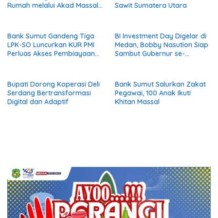
Rumah melalui Akad Massal
Sawit Sumatera Utara
KPR Sejahtera FLPP
Bank Sumut Gandeng Tiga
BI Investment Day Digelar di
LPK-SO Luncurkan KUR PMI
Medan, Bobby Nasution Siap
Perluas Akses Pembiayaan
Sambut Gubernur se-
bagi Calon Pekerja Migran
Sumatera Bahas Penguatan
Indonesia
Investasi
Bupati Dorong Koperasi Deli
Bank Sumut Salurkan Zakat
Serdang Bertransformasi
Pegawai, 100 Anak Ikuti
Digital dan Adaptif
Khitan Massal