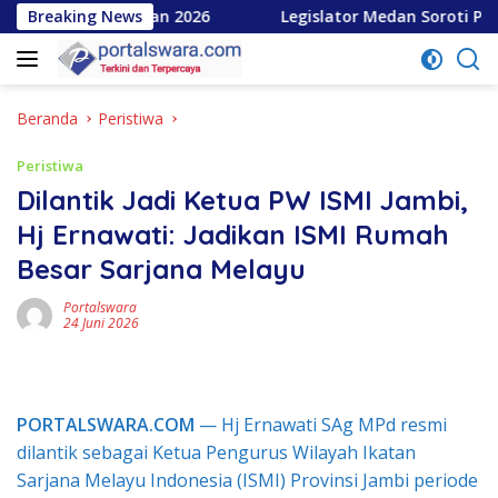
Langsung
bangunan 2026
Breaking News
Legislator Medan Soroti Penunjukan Erf
ke
konten
Beranda
Peristiwa
Peristiwa
Dilantik Jadi Ketua PW ISMI Jambi,
Hj Ernawati: Jadikan ISMI Rumah
Besar Sarjana Melayu
Portalswara
24 Juni 2026
PORTALSWARA.COM
— Hj Ernawati SAg MPd resmi
dilantik sebagai Ketua Pengurus Wilayah Ikatan
Sarjana Melayu Indonesia (ISMI) Provinsi Jambi periode