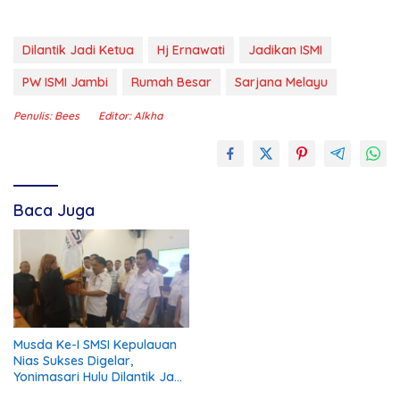
Dilantik Jadi Ketua
Hj Ernawati
Jadikan ISMI
PW ISMI Jambi
Rumah Besar
Sarjana Melayu
Penulis: Bees
Editor: Alkha
Baca Juga
Musda Ke-I SMSI Kepulauan
Nias Sukses Digelar,
Yonimasari Hulu Dilantik Jadi
Ketua Masa Bakti 2026-2029