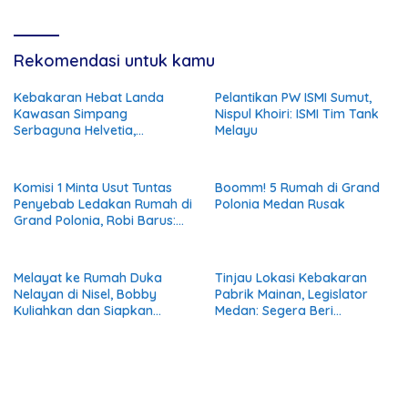
Rekomendasi untuk kamu
Kebakaran Hebat Landa
Pelantikan PW ISMI Sumut,
Kawasan Simpang
Nispul Khoiri: ISMI Tim Tank
Serbaguna Helvetia,
Melayu
Kerugian Ditaksir Ratusan
Juta Rupiah
Komisi 1 Minta Usut Tuntas
Boomm! 5 Rumah di Grand
Penyebab Ledakan Rumah di
Polonia Medan Rusak
Grand Polonia, Robi Barus:
Bila Terbukti Akibat Pipa Gas
PGN Harus
Bertanggungjawab
Melayat ke Rumah Duka
Tinjau Lokasi Kebakaran
Nelayan di Nisel, Bobby
Pabrik Mainan, Legislator
Kuliahkan dan Siapkan
Medan: Segera Beri
Pekerjaan untuk Anak
Kompensasi Warga
Almarhum
Terdampak