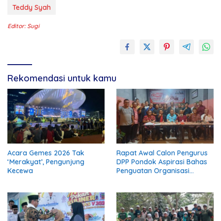
Teddy Syah
Editor: Sugi
Rekomendasi untuk kamu
Acara Gemes 2026 Tak
Rapat Awal Calon Pengurus
‘Merakyat’, Pengunjung
DPP Pondok Aspirasi Bahas
Kecewa
Penguatan Organisasi
Menuju Deklarasi Nasional