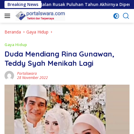
Langsung
tara, Jalan Rusak Puluhan Tahun Akhirnya Diperbaiki
Breaking News
D
ke
konten
Beranda
Gaya Hidup
Gaya Hidup
Duda Mendiang Rina Gunawan,
Teddy Syah Menikah Lagi
Portalswara
28 November 2022