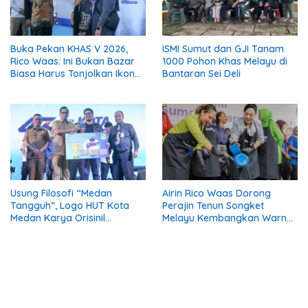
Buka Pekan KHAS V 2026,
ISMI Sumut dan GJI Tanam
Rico Waas: Ini Bukan Bazar
1000 Pohon Khas Melayu di
Biasa Harus Tonjolkan Ikon
Bantaran Sei Deli
Khas Kuliner Medan
Usung Filosofi “Medan
Airin Rico Waas Dorong
Tangguh”, Logo HUT Kota
Perajin Tenun Songket
Medan Karya Orisinil
Melayu Kembangkan Warna
Desainer Lokal Siap Hiasi
Alam Ramah Lingkungan
Gelaran AFF dan APEKSI