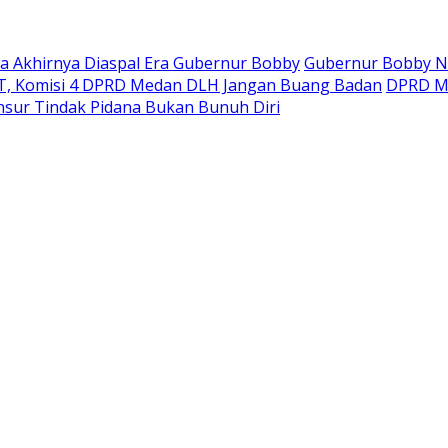
ara Akhirnya Diaspal Era Gubernur Bobby
Gubernur Bobby Na
, Komisi 4 DPRD Medan DLH Jangan Buang Badan
DPRD Mi
sur Tindak Pidana Bukan Bunuh Diri