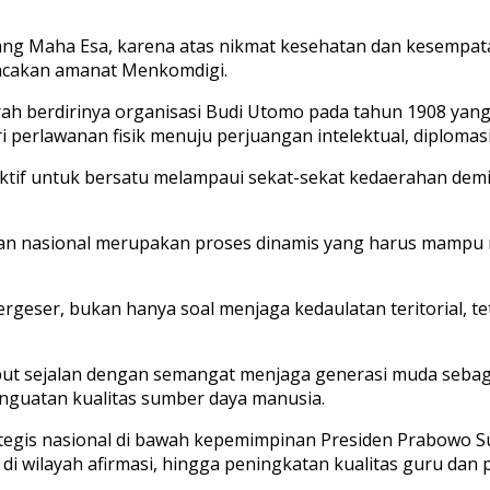
 Yang Maha Esa, karena atas nikmat kesehatan dan kesempa
bacakan amanat Menkomdigi.
arah berdirinya organisasi Budi Utomo pada tahun 1908 ya
i perlawanan fisik menuju perjuangan intelektual, diplomasi
ktif untuk bersatu melampaui sekat-sekat kedaerahan dem
an nasional merupakan proses dinamis yang harus mampu 
ergeser, bukan hanya soal menjaga kedaulatan teritorial, t
ut sejalan dengan semangat menjaga generasi muda sebaga
nguatan kualitas sumber daya manusia.
egis nasional di bawah kepemimpinan Presiden Prabowo Sub
di wilayah afirmasi, hingga peningkatan kualitas guru dan