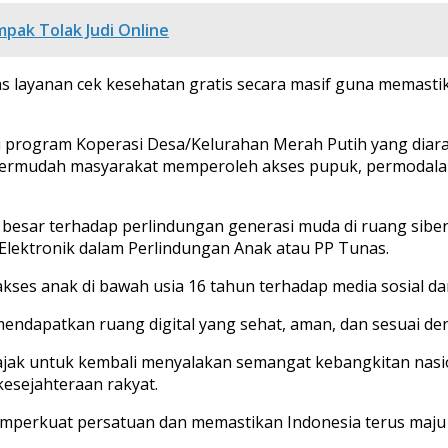
pak Tolak Judi Online
s layanan cek kesehatan gratis secara masif guna memasti
lui program Koperasi Desa/Kelurahan Merah Putih yang dia
rmudah masyarakat memperoleh akses pupuk, permodalan, 
n besar terhadap perlindungan generasi muda di ruang sib
Elektronik dalam Perlindungan Anak atau PP Tunas.
ses anak di bawah usia 16 tahun terhadap media sosial dan 
mendapatkan ruang digital yang sehat, aman, dan sesuai d
ak untuk kembali menyalakan semangat kebangkitan nasiona
kesejahteraan rakyat.
perkuat persatuan dan memastikan Indonesia terus maju 