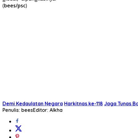
(
bees/psc
)
Demi Kedaulatan Negara
Harkitnas ke-118
Jaga Tunas B
Penulis: bees
Editor: Alkha