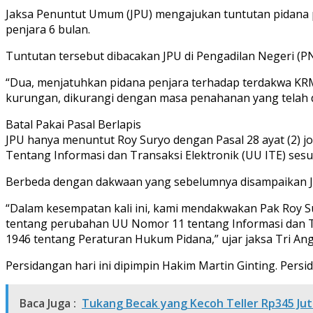
Jaksa Penuntut Umum (JPU) mengajukan tuntutan pidana pe
penjara 6 bulan.
Tuntutan tersebut dibacakan JPU di Pengadilan Negeri (PN)
“Dua, menjatuhkan pidana penjara terhadap terdakwa KR
kurungan, dikurangi dengan masa penahanan yang telah di
Batal Pakai Pasal Berlapis
JPU hanya menuntut Roy Suryo dengan Pasal 28 ayat (2
Tentang Informasi dan Transaksi Elektronik (UU ITE) ses
Berbeda dengan dakwaan yang sebelumnya disampaikan JP
“Dalam kesempatan kali ini, kami mendakwakan Pak Roy Su
tentang perubahan UU Nomor 11 tentang Informasi dan Tr
1946 tentang Peraturan Hukum Pidana,” ujar jaksa Tri Ang
Persidangan hari ini dipimpin Hakim Martin Ginting. Per
Baca Juga :
Tukang Becak yang Kecoh Teller Rp345 Ju