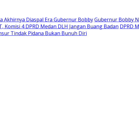
ara Akhirnya Diaspal Era Gubernur Bobby
Gubernur Bobby Na
, Komisi 4 DPRD Medan DLH Jangan Buang Badan
DPRD Mi
sur Tindak Pidana Bukan Bunuh Diri