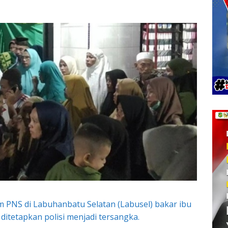
 PNS di Labuhanbatu Selatan (Labusel) bakar ibu
 ditetapkan polisi menjadi tersangka.