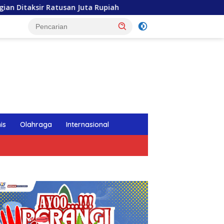
a Rupiah
Gubernur Bobby Nasution Siapkan RSUD dr M
tutup
is
Olahraga
Internasional