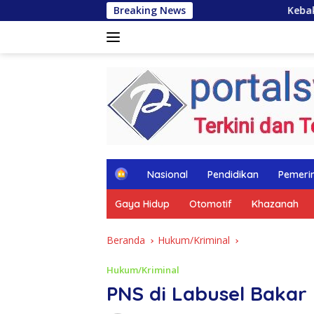
Langsung
Breaking News
Kebakaran Hebat Landa Kawasa
ke
konten
tutup
H
Nasional
Pendidikan
Pemeri
o
m
Gaya Hidup
Otomotif
Khazanah
e
Beranda
Hukum/Kriminal
Hukum/Kriminal
PNS di Labusel Bakar 