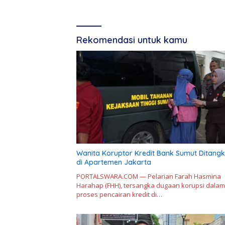
Rekomendasi untuk kamu
Wanita Koruptor Kredit Bank Sumut Ditang
di Apartemen Jakarta
PORTALSWARA.COM — Pelarian Farah Hasmina
Harahap (FHH), tersangka dugaan korupsi dalam
proses pencairan kredit di…