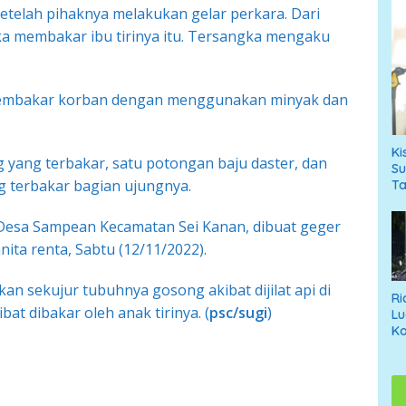
etelah pihaknya melakukan gelar perkara. Dari
a membakar ibu tirinya itu. Tersangka mengaku
membakar korban dengan menggunakan minyak dan
.
Ki
g yang terbakar, satu potongan baju daster, dan
Su
g terbakar bagian ujungnya.
T
Desa Sampean Kecamatan Sei Kanan, dibuat geger
ita renta, Sabtu (12/11/2022).
n sekujur tubuhnya gosong akibat dijilat api di
Ri
t dibakar oleh anak tirinya. (
psc/sugi
)
Lu
Ko
An
T
Di
Ne