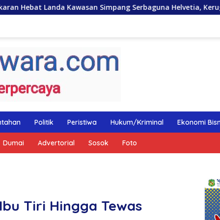
n Simpang Serbaguna Helvetia, Kerugian Ditaksir Ratusan Jut
ntahan
Politik
Peristiwa
Hukum/Kriminal
Ekonomi Bisn
Dumai
Advertorial
Sosok
Foto
Ibu Tiri Hingga Tewas