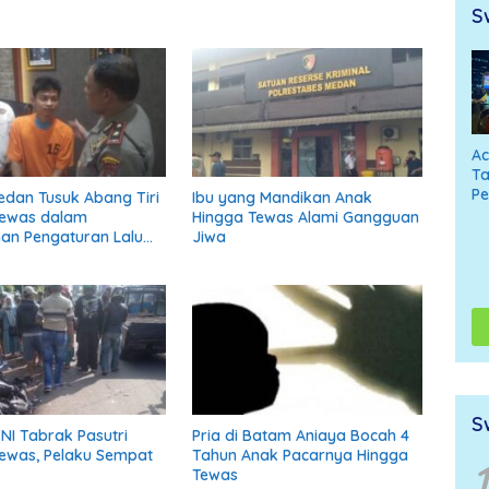
S
A
Ta
P
Medan Tusuk Abang Tiri
Ibu yang Mandikan Anak
Tewas dalam
Hingga Tewas Alami Gangguan
ihan Pengaturan Lalu
Jiwa
S
I Tabrak Pasutri
Pria di Batam Aniaya Bocah 4
ewas, Pelaku Sempat
Tahun Anak Pacarnya Hingga
1
Tewas