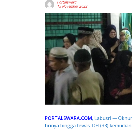
Portalswara
15 November 2022
PORTALSWARA.COM
, Labusrl — Oknum
tirinya hingga tewas. DH (33) kemudian