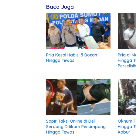
Baca Juga
Pria Kesal Habisi 3 Bocah
Pria di 
Hingga Tewas
Hingga 
Perselis
Lintas
Sopir Taksi Online di Deli
Oknum TN
Serdang Ditikam Penumpang
Hingga T
Hingga Tewas
Kabur