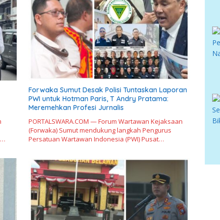
Forwaka Sumut Desak Polisi Tuntaskan Laporan
PWI untuk Hotman Paris, T Andry Pratama:
Meremehkan Profesi Jurnalis
m
PORTALSWARA.COM — Forum Wartawan Kejaksaan
(Forwaka) Sumut mendukung langkah Pengurus
i…
Persatuan Wartawan Indonesia (PWI) Pusat…