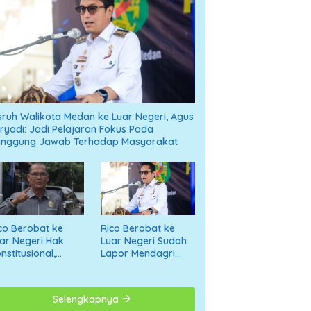
sruh Walikota Medan ke Luar Negeri, Agus
ryadi: Jadi Pelajaran Fokus Pada
anggung Jawab Terhadap Masyarakat
co Berobat ke
Rico Berobat ke
ar Negeri Hak
Luar Negeri Sudah
nstitusional,
Lapor Mendagri
tonius
dan Tak Pakai APBD
umanggor: Jangan
giring ke Opini
Selengkapnya
gatif