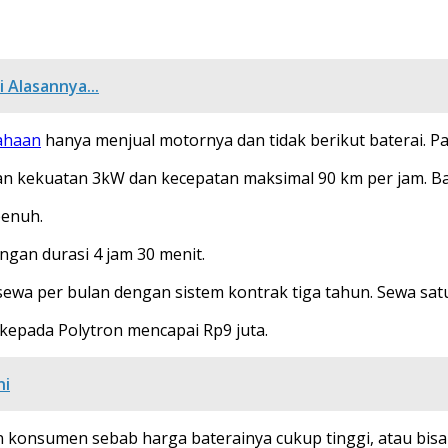
i Alasannya...
ahaan
hanya menjual motornya dan tidak berikut baterai. P
gan kekuatan 3kW dan kecepatan maksimal 90 km per jam. Ba
penuh.
engan durasi 4 jam 30 menit.
wa per bulan dengan sistem kontrak tiga tahun. Sewa satu
R kepada Polytron mencapai Rp9 juta.
ni
 konsumen sebab harga baterainya cukup tinggi, atau bisa