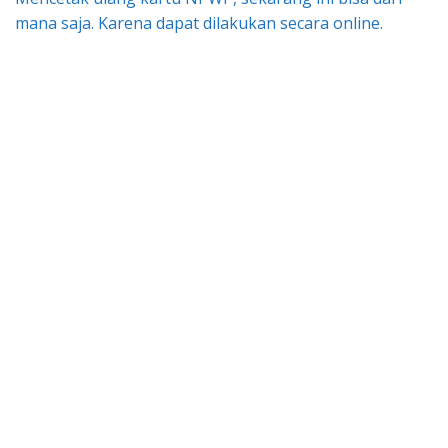
mana saja. Karena dapat dilakukan secara online.