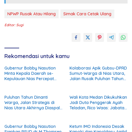
NPWP Rusak Atau Hilang
Simak Cara Cetak Ulang
Editor: Sugi
Rekomendasi untuk kamu
Gubernur Bobby Nasution
Kolaborasi Apik Gubsu-DPRD
Minta Kepala Daerah se-
Sumut-Warga di Nias Utara,
Kepulauan Nias Percepat
Jalan Rusak Puluhan Tahun
Usulan BKP 2027
Akhirnya Diperbaiki
Puluhan Tahun Dinanti
Wali Kota Medan Dikukuhkan
Warga, Jalan Strategis di
Jadi Duta Penggerak Ayah
Nias Utara Akhirnya Diaspal
Teladan, Rico Waas: Jabatan
Era Gubernur Bobby
Tertinggi Pria Dalam
Keluarga
Gubernur Bobby Nasution
Ketum IMO Indonesia Desak
Siapkan RSUD dr M Thomsen
Kapolri dan Kapoldasu Ambil