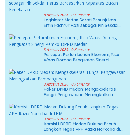
8 Agustus 2026
0 Komentar
Legislator Medan Soroti Penunjukan
Erfin Fachrur Razi sebagai Plh Sekda,
Harus Berdasarkan Kapasitas Bukan
Kedekatan
3 Agustus 2026
0 Komentar
Percepat Pertumbuhan Ekonomi, Rico
Waas Dorong Penguatan Sinergi
Pemko-DPRD Medan
3 Agustus 2026
0 Komentar
Raker DPRD Medan: Mengakselerasi
Fungsi Pengawasan Meningkatkan
Pembangunan
3 Agustus 2026
0 Komentar
Komisi I DPRD Medan Dukung Penuh
Langkah Tegas APH Razia Narkoba di
THM