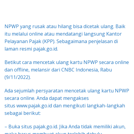
NPWP yang rusak atau hilang bisa dicetak ulang. Baik
itu melalui online atau mendatangi langsung Kantor
Pelayanan Pajak (KPP). Sebagaimana penjelasan di
laman resmi pajak.go.id.
Betikut cara mencetak ulang kartu NPWP secara online
dan offline, melansir dari CNBC Indonesia, Rabu
(9/11/2022).
Ada sejumlah persyaratan mencetak ulang kartu NPWP
secara online. Anda dapat mengakses
situs www.pajak.go.id dan mengikuti langkah-langkah
sebagai berikut:
– Buka situs pajak.go.id. Jika Anda tidak memiliki akun,