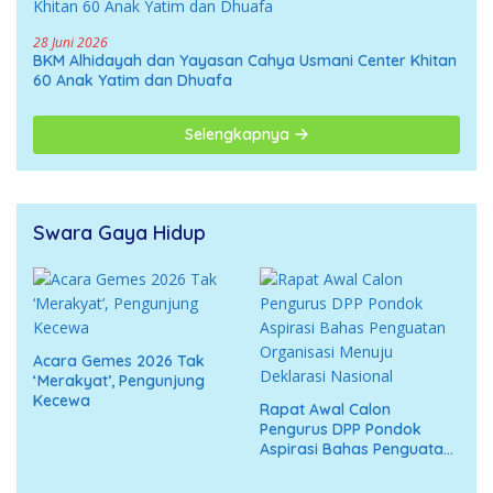
28 Juni 2026
BKM Alhidayah dan Yayasan Cahya Usmani Center Khitan
60 Anak Yatim dan Dhuafa
Selengkapnya
Swara Gaya Hidup
Acara Gemes 2026 Tak
‘Merakyat’, Pengunjung
Kecewa
Rapat Awal Calon
Pengurus DPP Pondok
Aspirasi Bahas Penguatan
Organisasi Menuju
Deklarasi Nasional