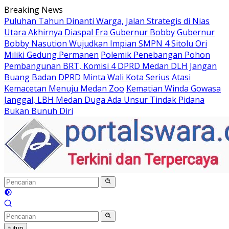
Langsung
Breaking News
ke
Puluhan Tahun Dinanti Warga, Jalan Strategis di Nias
konten
Utara Akhirnya Diaspal Era Gubernur Bobby
Gubernur
Bobby Nasution Wujudkan Impian SMPN 4 Sitolu Ori
Miliki Gedung Permanen
Polemik Penebangan Pohon
Pembangunan BRT, Komisi 4 DPRD Medan DLH Jangan
Buang Badan
DPRD Minta Wali Kota Serius Atasi
Kemacetan Menuju Medan Zoo
Kematian Winda Gowasa
Janggal, LBH Medan Duga Ada Unsur Tindak Pidana
Bukan Bunuh Diri
tutup