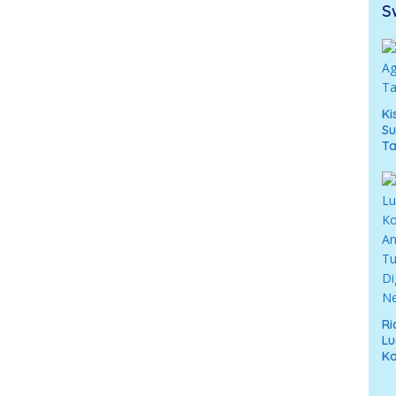
S
Ki
Su
T
Ri
Lu
Ko
An
T