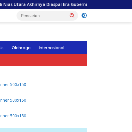
ara Akhirnya Diaspal Era Gubernur Bobby
Gubernur Bob
tutup
is
Olahraga
Internasional