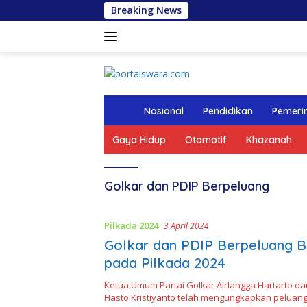
Langsung
Breaking News
ke
konten
tutup
H
Nasional
Pendidikan
Pemeri
o
m
Gaya Hidup
Otomotif
Khazanah
e
Golkar dan PDIP Berpeluang
Pilkada 2024
3 April 2024
Golkar dan PDIP Berpeluang Be
pada Pilkada 2024
Ketua Umum Partai Golkar Airlangga Hartarto da
Hasto Kristiyanto telah mengungkapkan peluang