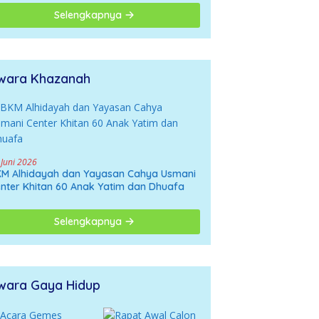
giring ke Opini
Selengkapnya
gatif
wara Khazanah
 Juni 2026
M Alhidayah dan Yayasan Cahya Usmani
nter Khitan 60 Anak Yatim dan Dhuafa
Selengkapnya
wara Gaya Hidup