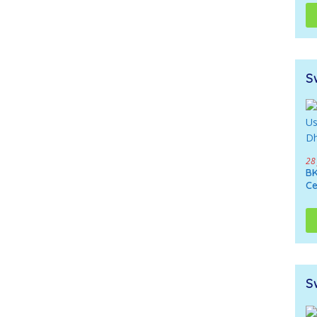
Di
Ne
S
28
BK
Ce
S