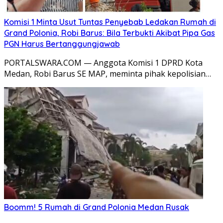
Komisi 1 Minta Usut Tuntas Penyebab Ledakan Rumah di
Grand Polonia, Robi Barus: Bila Terbukti Akibat Pipa Gas
PGN Harus Bertanggungjawab
PORTALSWARA.COM — Anggota Komisi 1 DPRD Kota
Medan, Robi Barus SE MAP, meminta pihak kepolisian…
Boomm! 5 Rumah di Grand Polonia Medan Rusak