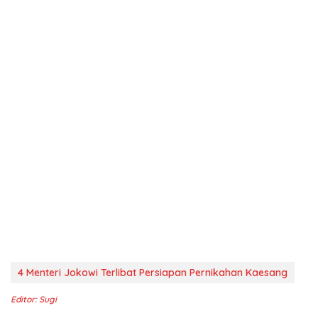
4 Menteri Jokowi Terlibat Persiapan Pernikahan Kaesang
Editor: Sugi