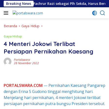
Langsung
njukan Erfin Fachrur Razi sebagai Plh Sekda, Harus Berdasarka
Breaking News
ke
konten
Beranda
Gaya Hidup
Gaya Hidup
4 Menteri Jokowi Terlibat
Persiapan Pernikahan Kaesang
Portalswara
28 November 2022
PORTALSWARA.COM
— Pernikahan Kaesang Pangarep
dengan Erina S Gudono tinggal menghitung hari.
Menjelang hari pernikahan, 4 menteri Jokowi terlibat
persiapan pernikahan putra bungsu Presiden tersebut.