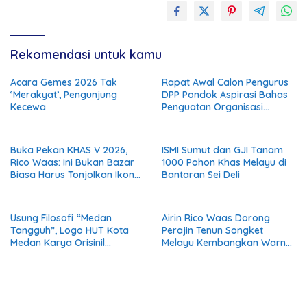
Rekomendasi untuk kamu
Acara Gemes 2026 Tak
Rapat Awal Calon Pengurus
‘Merakyat’, Pengunjung
DPP Pondok Aspirasi Bahas
Kecewa
Penguatan Organisasi
Menuju Deklarasi Nasional
Buka Pekan KHAS V 2026,
ISMI Sumut dan GJI Tanam
Rico Waas: Ini Bukan Bazar
1000 Pohon Khas Melayu di
Biasa Harus Tonjolkan Ikon
Bantaran Sei Deli
Khas Kuliner Medan
Usung Filosofi “Medan
Airin Rico Waas Dorong
Tangguh”, Logo HUT Kota
Perajin Tenun Songket
Medan Karya Orisinil
Melayu Kembangkan Warna
Desainer Lokal Siap Hiasi
Alam Ramah Lingkungan
Gelaran AFF dan APEKSI