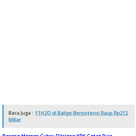
Baca Juga :
F1H2O di Balige Berpotensi Raup Rp212
Miliar
Barang Mantan Gubsu
Dilelang KPK
Gatot Pujo