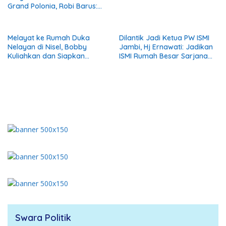
Grand Polonia, Robi Barus:
Bila Terbukti Akibat Pipa Gas
PGN Harus
Bertanggungjawab
Melayat ke Rumah Duka
Dilantik Jadi Ketua PW ISMI
Nelayan di Nisel, Bobby
Jambi, Hj Ernawati: Jadikan
Kuliahkan dan Siapkan
ISMI Rumah Besar Sarjana
Pekerjaan untuk Anak
Melayu
Almarhum
Swara Politik