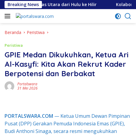
Langsung
put Laut Nias Utara dari Hulu ke Hilir
Breaking News
Kolaborasi Ap
ke
konten
Beranda
Peristiwa
Peristiwa
GPIE Medan Dikukuhkan, Ketua Ari
Al-Kasyfi: Kita Akan Rekrut Kader
Berpotensi dan Berbakat
Portalswara
31 Mei 2026
PORTALSWARA.COM
— Ketua Umum Dewan Pimpinan
Pusat (DPP) Gerakan Pemuda Indonesia Emas (GPIE),
Budi Anthoni Sinaga, secara resmi mengukuhkan