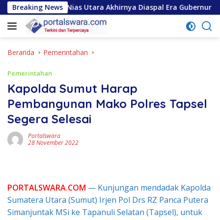
Langsung
rategis di Nias Utara Akhirnya Diaspal Era Gubernur Bobby
Breaking News
ke
konten
Beranda
Pemerintahan
Pemerintahan
Kapolda Sumut Harap
Pembangunan Mako Polres Tapsel
Segera Selesai
Portalswara
28 November 2022
PORTALSWARA.COM
— Kunjungan mendadak Kapolda
Sumatera Utara (Sumut) Irjen Pol Drs RZ Panca Putera
Simanjuntak MSi ke Tapanuli Selatan (Tapsel), untuk