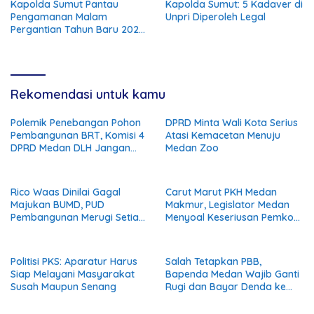
Kapolda Sumut Pantau
Kapolda Sumut: 5 Kadaver di
Pengamanan Malam
Unpri Diperoleh Legal
Pergantian Tahun Baru 2024
Pakai Sepeda Motor
Rekomendasi untuk kamu
Polemik Penebangan Pohon
DPRD Minta Wali Kota Serius
Pembangunan BRT, Komisi 4
Atasi Kemacetan Menuju
DPRD Medan DLH Jangan
Medan Zoo
Buang Badan
Rico Waas Dinilai Gagal
Carut Marut PKH Medan
Majukan BUMD, PUD
Makmur, Legislator Medan
Pembangunan Merugi Setiap
Menyoal Keseriusan Pemko
Tahun
Medan Salurkan Bansos
Politisi PKS: Aparatur Harus
Salah Tetapkan PBB,
Siap Melayani Masyarakat
Bapenda Medan Wajib Ganti
Susah Maupun Senang
Rugi dan Bayar Denda ke
Wajib Pajak