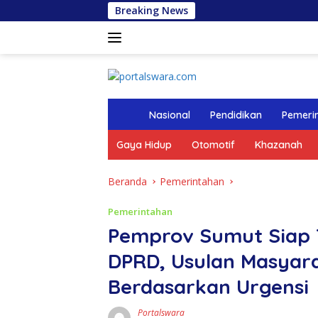
Langsung
Breaking News
ke
konten
tutup
H
Nasional
Pendidikan
Pemeri
o
m
Gaya Hidup
Otomotif
Khazanah
e
Beranda
Pemerintahan
Pemerintahan
Pemprov Sumut Siap T
DPRD, Usulan Masyara
Berdasarkan Urgensi
Portalswara