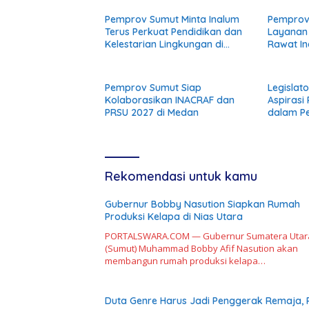
Pemprov Sumut Minta Inalum
Pemprov
Terus Perkuat Pendidikan dan
Layanan
Kelestarian Lingkungan di
Rawat In
Kawasan Danau Toba
Pemprov Sumut Siap
Legislat
Kolaborasikan INACRAF dan
Aspirasi
PRSU 2027 di Medan
dalam P
Rekomendasi untuk kamu
Gubernur Bobby Nasution Siapkan Rumah
Produksi Kelapa di Nias Utara
PORTALSWARA.COM — Gubernur Sumatera Utar
(Sumut) Muhammad Bobby Afif Nasution akan
membangun rumah produksi kelapa…
Duta Genre Harus Jadi Penggerak Remaja, 