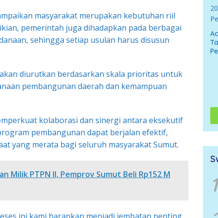
sampaikan masyarakat merupakan kebutuhan riil
ikian, pemerintah juga dihadapkan pada berbagai
A
danaan, sehingga setiap usulan harus disusun
Ta
P
kan diurutkan berdasarkan skala prioritas untuk
ncanaan pembangunan daerah dan kemampuan
perkuat kolaborasi dan sinergi antara eksekutif
 program pembangunan dapat berjalan efektif,
aat yang merata bagi seluruh masyarakat Sumut.
S
an Milik PTPN II, Pemprov Sumut Beli Rp152 M
1
eses ini kami harapkan menjadi jembatan penting