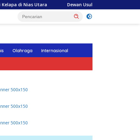
ias Utara
Dewan Usul BUMD Sumut Kelola Rumput Laut Ni
tutup
is
Olahraga
Internasional