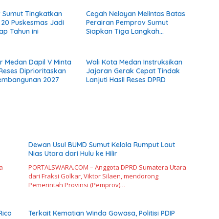
 Sumut Tingkatkan
Cegah Nelayan Melintas Batas
 20 Puskesmas Jadi
Perairan Pemprov Sumut
ap Tahun ini
Siapkan Tiga Langkah
Strategis
or Medan Dapil V Minta
Wali Kota Medan Instruksikan
 Reses Diprioritaskan
Jajaran Gerak Cepat Tindak
embangunan 2027
Lanjuti Hasil Reses DPRD
Dewan Usul BUMD Sumut Kelola Rumput Laut
Nias Utara dari Hulu ke Hilir
a
PORTALSWARA.COM – Anggota DPRD Sumatera Utara
dari Fraksi Golkar, Viktor Silaen, mendorong
Pemerintah Provinsi (Pemprov)…
Rico
Terkait Kematian Winda Gowasa, Politisi PDIP