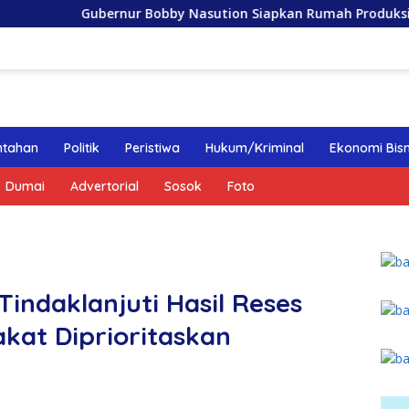
Gubernur Bobby Nasution Siapkan Rumah Produksi Kelapa di N
ntahan
Politik
Peristiwa
Hukum/Kriminal
Ekonomi Bisn
Dumai
Advertorial
Sosok
Foto
indaklanjuti Hasil Reses
kat Diprioritaskan