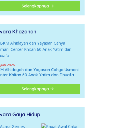
giring ke Opini
Selengkapnya
gatif
wara Khazanah
 Juni 2026
M Alhidayah dan Yayasan Cahya Usmani
nter Khitan 60 Anak Yatim dan Dhuafa
Selengkapnya
wara Gaya Hidup