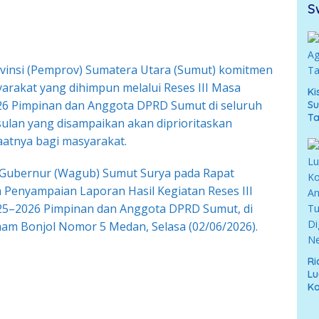
S
vinsi (Pemprov) Sumatera Utara (Sumut) komitmen
yarakat yang dihimpun melalui Reses III Masa
Ki
26 Pimpinan dan Anggota DPRD Sumut di seluruh
Su
T
ulan yang disampaikan akan diprioritaskan
aatnya bagi masyarakat.
 Gubernur (Wagub) Sumut Surya pada Rapat
Penyampaian Laporan Hasil Kegiatan Reses III
025–2026 Pimpinan dan Anggota DPRD Sumut, di
am Bonjol Nomor 5 Medan, Selasa (02/06/2026).
Ri
Lu
Ko
An
T