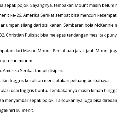
a sepak pojok. Sayangnya, tembakan Mount masih belum 
enit ke-26, Amerika Serikat sempat bisa mencuri kesempat
ar umpan silang dari sisi kanan. Sambaran bola McKennie
32. Christian Pulisisc bisa melepas tendangan mesi tak pun
patan dari Mason Mount. Percobaan jarak jauh Mount juga 
tup turun minum.
Amerika Serikat tampil disiplin.
 bikin Inggris kesulitan menciptakan peluang berbahaya.
kulasi usai Inggris buntu. Tembakannya masih lemah hing
isa menyambar sepak pojok. Tandukannya juga bisa direda
ngakhiri 90 menit.