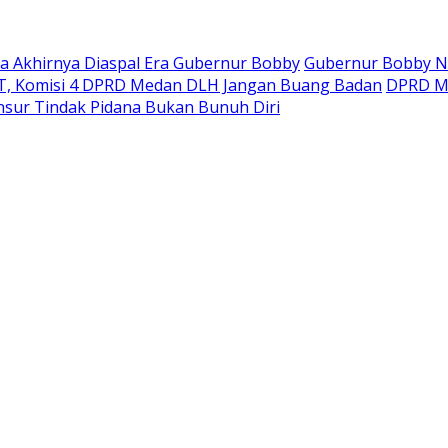
ara Akhirnya Diaspal Era Gubernur Bobby
Gubernur Bobby Na
, Komisi 4 DPRD Medan DLH Jangan Buang Badan
DPRD Mi
sur Tindak Pidana Bukan Bunuh Diri