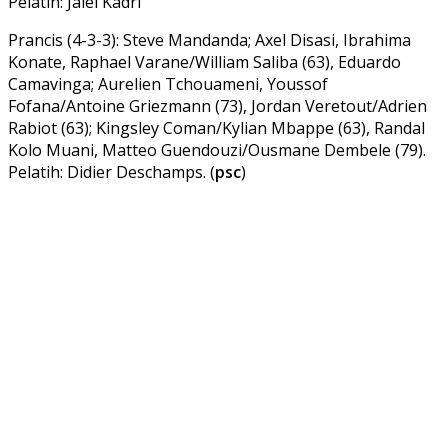
Pelatih: Jalel Kadri
Prancis (4-3-3): Steve Mandanda; Axel Disasi, Ibrahima
Konate, Raphael Varane/William Saliba (63), Eduardo
Camavinga; Aurelien Tchouameni, Youssof
Fofana/Antoine Griezmann (73), Jordan Veretout/Adrien
Rabiot (63); Kingsley Coman/Kylian Mbappe (63), Randal
Kolo Muani, Matteo Guendouzi/Ousmane Dembele (79).
Pelatih: Didier Deschamps. (
psc
)