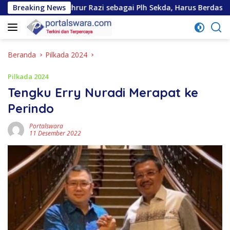
Langsung
Erfin Fachrur Razi sebagai Plh Sekda, Harus Berdasarkan Kapas
Breaking News
ke
konten
Beranda
Pilkada 2024
Pilkada 2024
Tengku Erry Nuradi Merapat ke
Perindo
Portalswara
11 Desember 2022