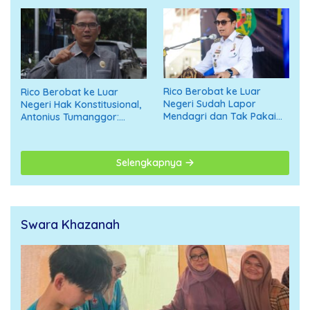
Rico Berobat ke Luar
Rico Berobat ke Luar
Negeri Sudah Lapor
Negeri Hak Konstitusional,
Mendagri dan Tak Pakai
Antonius Tumanggor:
APBD
Jangan Digiring ke Opini
Negatif
Selengkapnya
Swara Khazanah