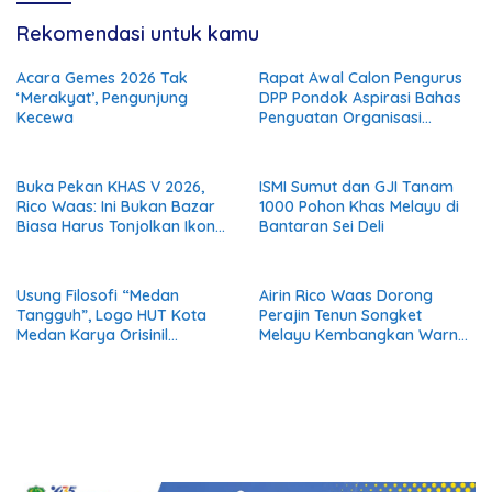
Rekomendasi untuk kamu
Acara Gemes 2026 Tak
Rapat Awal Calon Pengurus
‘Merakyat’, Pengunjung
DPP Pondok Aspirasi Bahas
Kecewa
Penguatan Organisasi
Menuju Deklarasi Nasional
Buka Pekan KHAS V 2026,
ISMI Sumut dan GJI Tanam
Rico Waas: Ini Bukan Bazar
1000 Pohon Khas Melayu di
Biasa Harus Tonjolkan Ikon
Bantaran Sei Deli
Khas Kuliner Medan
Usung Filosofi “Medan
Airin Rico Waas Dorong
Tangguh”, Logo HUT Kota
Perajin Tenun Songket
Medan Karya Orisinil
Melayu Kembangkan Warna
Desainer Lokal Siap Hiasi
Alam Ramah Lingkungan
Gelaran AFF dan APEKSI