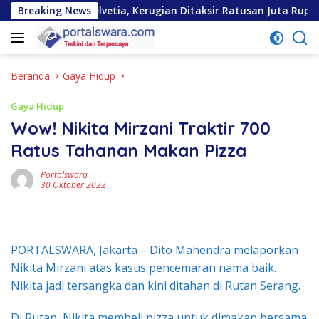
Langsung
na Helvetia, Kerugian Ditaksir Ratusan Juta Rupiah
Breaking News
ke
konten
Beranda
Gaya Hidup
Gaya Hidup
Wow! Nikita Mirzani Traktir 700
Ratus Tahanan Makan Pizza
Portalswara
30 Oktober 2022
PORTALSWARA, Jakarta – Dito Mahendra melaporkan
Nikita Mirzani atas kasus pencemaran nama baik.
Nikita jadi tersangka dan kini ditahan di Rutan Serang.
Di Rutan, Nikita membeli pizza untuk dimakan bersama