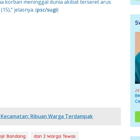
a korban meninggal dunia akibat terseret arus
15),” jelasnya. (
psc/sugi
)
S
28
BK
Ce
4 Kecamatan: Ribuan Warga Terdampak
jir Bandang
dan 2 Warga Tewas