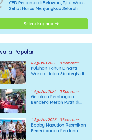
2
CFD Pertama di Belawan, Rico Waas:
Sehat Harus Menjangkau Seluruh
Sudut Kota Medan
Selengkapnya
wara Popular
6 Agustus 2026
0 Komentar
Puluhan Tahun Dinanti
Warga, Jalan Strategis di
Nias Utara Akhirnya
Diaspal Era Gubernur
Bobby
1 Agustus 2026
0 Komentar
Gerakan Pembagian
Bendera Merah Putih di
Kabupaten Deli Serdang
1 Agustus 2026
0 Komentar
Bobby Nasution Resmikan
Penerbangan Perdana
Wings Air Kualanamu–