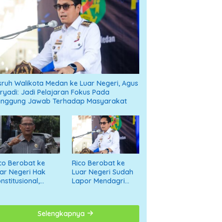
sruh Walikota Medan ke Luar Negeri, Agus
ryadi: Jadi Pelajaran Fokus Pada
anggung Jawab Terhadap Masyarakat
co Berobat ke
Rico Berobat ke
ar Negeri Hak
Luar Negeri Sudah
nstitusional,
Lapor Mendagri
tonius
dan Tak Pakai APBD
umanggor: Jangan
giring ke Opini
Selengkapnya
gatif