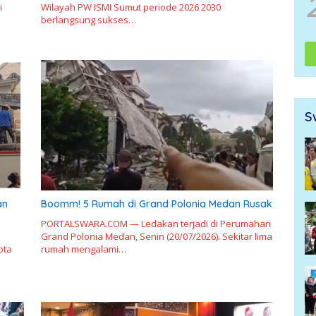
i
Wilayah PW ISMI Sumut periode 2026 2030
berlangsung sukses…
S
an
Boomm! 5 Rumah di Grand Polonia Medan Rusak
PORTALSWARA.COM — Ledakan terjadi di Perumahan
Grand Polonia Medan, Senin (20/07/2026). Sekitar lima
ota
rumah mengalami…