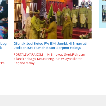
obby
Dilantik Jadi Ketua PW ISMI Jambi, Hj Ernawati:
ak
Jadikan ISMI Rumah Besar Sarjana Melayu
PORTALSWARA.COM — Hj Ernawati SAg MPd resmi
dilantik sebagai Ketua Pengurus Wilayah Ikatan
 ke
Sarjana Melayu…