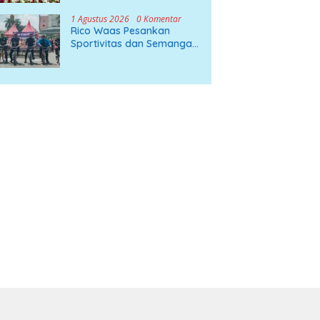
Mandailing Natal
1 Agustus 2026
0 Komentar
Rico Waas Pesankan
Sportivitas dan Semangat
Pantang Menyerah di BMX
Drag Bike 2026