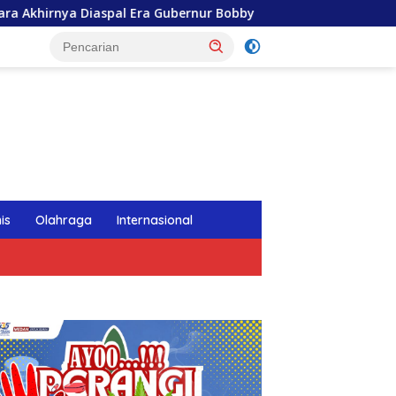
 Era Gubernur Bobby
Gubernur Bobby Nasution Wujudkan
tutup
is
Olahraga
Internasional