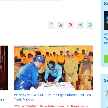
S
A
Ta
P
S
1
Pelantikan PW ISMI Sumut, Nispul Khoiri: ISMI Tim
san
Tank Melayu
PORTALSWARA.COM — Pelantikan dan Rapat Kerja