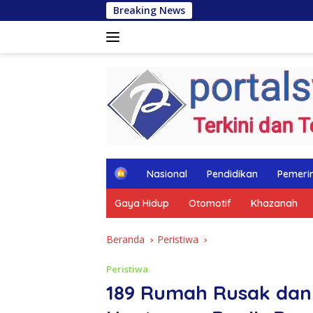
Langsung
Breaking News
Puluhan Tahun 
ke
konten
tutup
H
Nasional
Pendidikan
Pemeri
o
m
Gaya Hidup
Otomotif
Khazanah
e
Beranda
Peristiwa
Peristiwa
189 Rumah Rusak dan