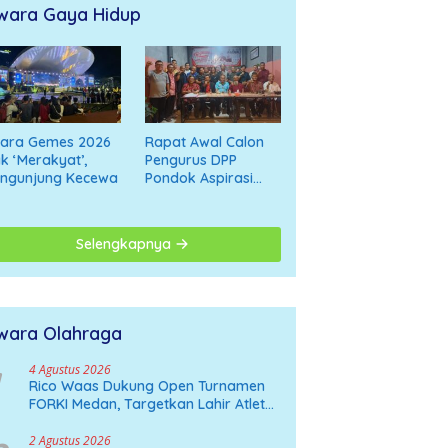
wara Gaya Hidup
cara Gemes 2026
Rapat Awal Calon
k ‘Merakyat’,
Pengurus DPP
engunjung Kecewa
Pondok Aspirasi
Bahas Penguatan
Organisasi Menuju
Deklarasi Nasional
Selengkapnya
wara Olahraga
4 Agustus 2026
Rico Waas Dukung Open Turnamen
FORKI Medan, Targetkan Lahir Atlet
Karate Muda
2 Agustus 2026