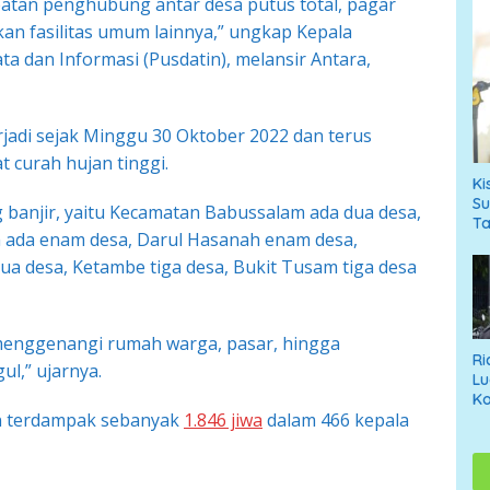
batan penghubung antar desa putus total, pagar
an fasilitas umum lainnya,” ungkap Kepala
ta dan Informasi (Pusdatin), melansir Antara,
rjadi sejak Minggu 30 Oktober 2022 dan terus
t curah hujan tinggi.
Ki
Su
 banjir, yaitu Kecamatan Babussalam ada dua desa,
T
h ada enam desa, Darul Hasanah enam desa,
ua desa, Ketambe tiga desa, Bukit Tusam tiga desa
 menggenangi rumah warga, pasar, hingga
Ri
l,” ujarnya.
Lu
Ko
an terdampak sebanyak
1.846 jiwa
dalam 466 kepala
An
T
Di
Ne