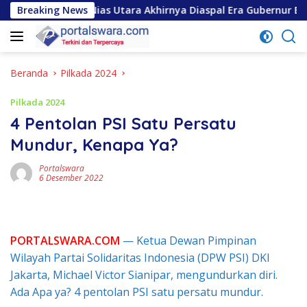
Langsung
s di Nias Utara Akhirnya Diaspal Era Gubernur Bobby
Breaking News
G
ke
konten
Beranda
Pilkada 2024
Pilkada 2024
4 Pentolan PSI Satu Persatu
Mundur, Kenapa Ya?
Portalswara
6 Desember 2022
PORTALSWARA.COM
— Ketua Dewan Pimpinan
Wilayah Partai Solidaritas Indonesia (DPW PSI) DKI
Jakarta, Michael Victor Sianipar, mengundurkan diri.
Ada Apa ya? 4 pentolan PSI satu persatu mundur.