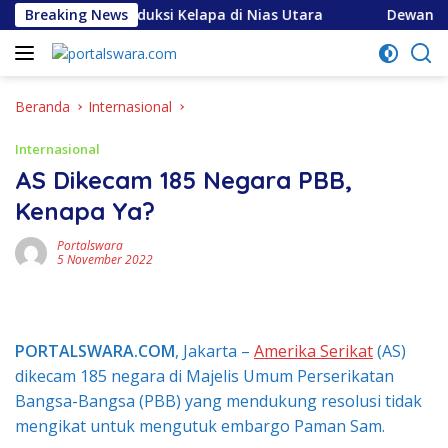
Langsung
n Rumah Produksi Kelapa di Nias Utara
Breaking News
Dewan Usul BUM
ke
konten
Beranda
Internasional
Internasional
AS Dikecam 185 Negara PBB,
Kenapa Ya?
Portalswara
5 November 2022
PORTALSWARA.COM
, Jakarta –
Amerika Serikat
(AS)
dikecam 185 negara di Majelis Umum Perserikatan
Bangsa-Bangsa (PBB) yang mendukung resolusi tidak
mengikat untuk mengutuk embargo Paman Sam.