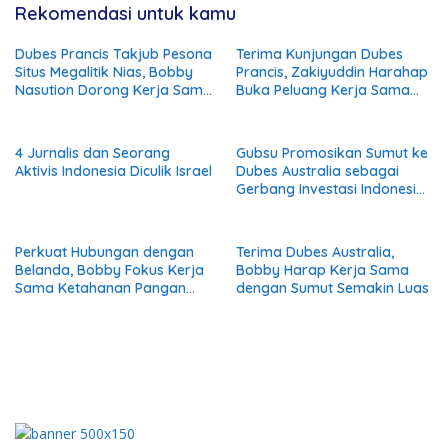
Rekomendasi untuk kamu
Dubes Prancis Takjub Pesona
Terima Kunjungan Dubes
Situs Megalitik Nias, Bobby
Prancis, Zakiyuddin Harahap
Nasution Dorong Kerja Sama
Buka Peluang Kerja Sama
Pariwisata dan Budaya
Pendidikan Hingga Industri
Kreatif
4 Jurnalis dan Seorang
Gubsu Promosikan Sumut ke
Aktivis Indonesia Diculik Israel
Dubes Australia sebagai
Gerbang Investasi Indonesia
Barat
Perkuat Hubungan dengan
Terima Dubes Australia,
Belanda, Bobby Fokus Kerja
Bobby Harap Kerja Sama
Sama Ketahanan Pangan
dengan Sumut Semakin Luas
dan Energi