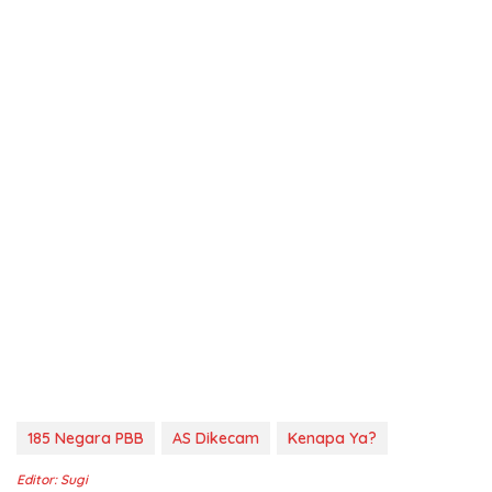
185 Negara PBB
AS Dikecam
Kenapa Ya?
Editor: Sugi