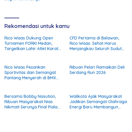
Rekomendasi untuk kamu
Rico Waas Dukung Open
CFD Pertama di Belawan,
Turnamen FORKI Medan,
Rico Waas: Sehat Harus
Targetkan Lahir Atlet Karate
Menjangkau Seluruh Sudut
Muda
Kota Medan
Rico Waas Pesankan
Ribuan Pelari Ramaikan Deli
Sportivitas dan Semangat
Serdang Run 2026
Pantang Menyerah di BMX
Drag Bike 2026
Bersama Bobby Nasution,
Walikota Ajak Masyarakat
Ribuan Masyarakat Nias
Jadikan Semangat Olahraga
Nikmati Serunya Final Piala
Energi Baru Membangun
Dunia 2026
Kota Medan