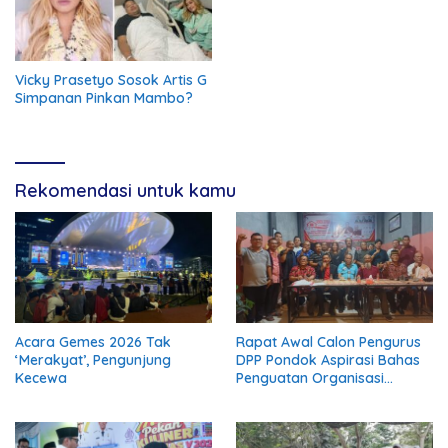
Vicky Prasetyo Sosok Artis G
Simpanan Pinkan Mambo?
Rekomendasi untuk kamu
Acara Gemes 2026 Tak
Rapat Awal Calon Pengurus
‘Merakyat’, Pengunjung
DPP Pondok Aspirasi Bahas
Kecewa
Penguatan Organisasi
Menuju Deklarasi Nasional