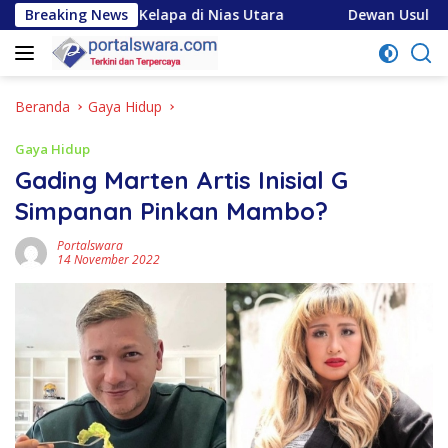
Langsung
ksi Kelapa di Nias Utara
Breaking News
Dewan Usul BUMD Sumut Kelol
ke
konten
Beranda
Gaya Hidup
Gaya Hidup
Gading Marten Artis Inisial G
Simpanan Pinkan Mambo?
Portalswara
14 November 2022