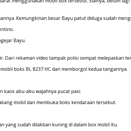
ur darat menggunakan mobil box tersebut. Sialnya, belum la
aannya. Kemungkinan besar Bayu patut diduga sudah menge
entino.
gejar Bayu.
. Dari rekaman video tampak polisi sempat melepaskan te
m mobil boks BL 8237 HC dan memborgol kedua tangannya.
an kaos abu-abu wajahnya pucat pasi.
akang mobil dan membuka boks kendaraan tersebut.
an yang sudah dilakban kuning di dalam box mobil itu.