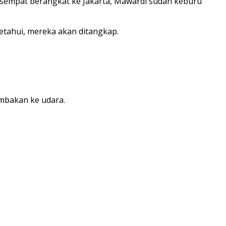
gi sempat berangkat ke Jakarta, Mawardi sudah keburu
tahui, mereka akan ditangkap.
mbakan ke udara.