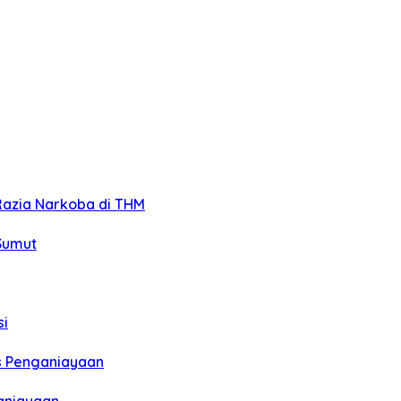
Razia Narkoba di THM
 Sumut
si
us Penganiayaan