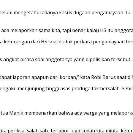
 belum mengetahui adanya kasus dugaan penganiayaan itu
a melaporkan sama kita, tapi benar kalau HS itu anggota fra
keterangan dari HS soal duduk perkara penganiayaan terseb
s angkat bicara soal anggotanya yang dipolisikan tersebu
a dapat laporan apapun dari korban,” kata Robi Barus saat d
ngaku menjunjung tinggi asas praduga tak bersalah. Sehi
Martua Manik membenarkan bahwa ada warga yang melapor
kita periksa. Salah satu terlapor juga sudah kita mintai ket