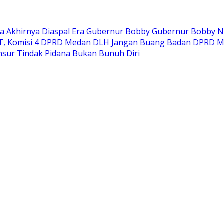
ara Akhirnya Diaspal Era Gubernur Bobby
Gubernur Bobby Na
, Komisi 4 DPRD Medan DLH Jangan Buang Badan
DPRD Mi
sur Tindak Pidana Bukan Bunuh Diri