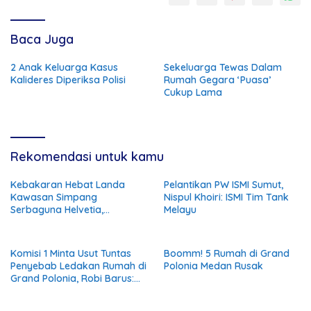
Baca Juga
2 Anak Keluarga Kasus
Sekeluarga Tewas Dalam
Kalideres Diperiksa Polisi
Rumah Gegara ‘Puasa’
Cukup Lama
Rekomendasi untuk kamu
Kebakaran Hebat Landa
Pelantikan PW ISMI Sumut,
Kawasan Simpang
Nispul Khoiri: ISMI Tim Tank
Serbaguna Helvetia,
Melayu
Kerugian Ditaksir Ratusan
Juta Rupiah
Komisi 1 Minta Usut Tuntas
Boomm! 5 Rumah di Grand
Penyebab Ledakan Rumah di
Polonia Medan Rusak
Grand Polonia, Robi Barus:
Bila Terbukti Akibat Pipa Gas
PGN Harus