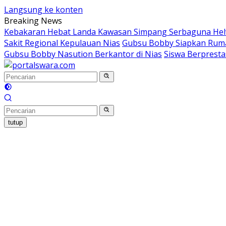
Langsung ke konten
Breaking News
Kebakaran Hebat Landa Kawasan Simpang Serbaguna Helvet
Sakit Regional Kepulauan Nias
Gubsu Bobby Siapkan Rumah
Gubsu Bobby Nasution Berkantor di Nias
Siswa Berprest
tutup