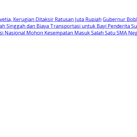
ia, Kerugian Ditaksir Ratusan Juta Rupiah
Gubernur Bobb
 Singgah dan Biaya Transportasi untuk Bayi Penderita Su
asi Nasional Mohon Kesempatan Masuk Salah Satu SMA Neg