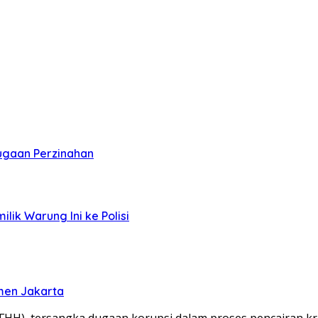
Dugaan Perzinahan
ik Warung Ini ke Polisi
men Jakarta
), tersangka dugaan korupsi dalam proses pencairan kre